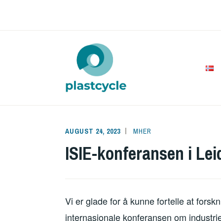
Skip
to
content
PLAST
AUGUST 24, 2023
MHER
ISIE-konferansen i Leide
Vi er glade for å kunne fortelle at forsk
internasjonale konferansen om industriel