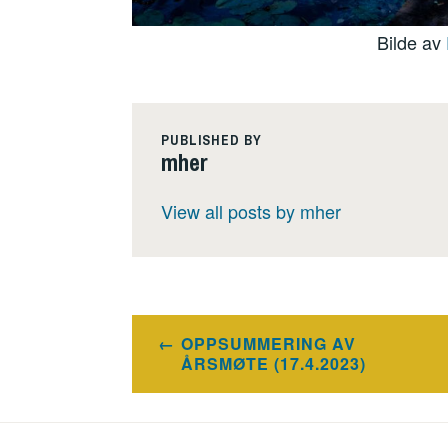
Bilde av
PUBLISHED BY
mher
View all posts by mher
Innleggsnavigasjon
OPPSUMMERING AV
ÅRSMØTE (17.4.2023)