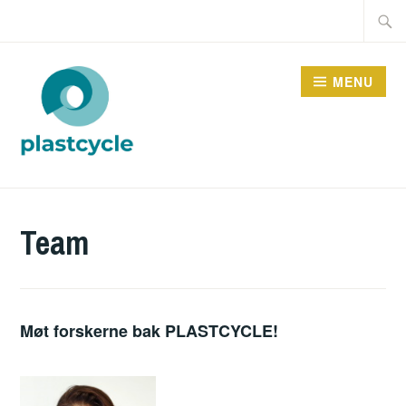
Skip
Searc
to
for:
content
MENU
PLASTCYCLE
Team
Møt forskerne bak PLASTCYCLE!