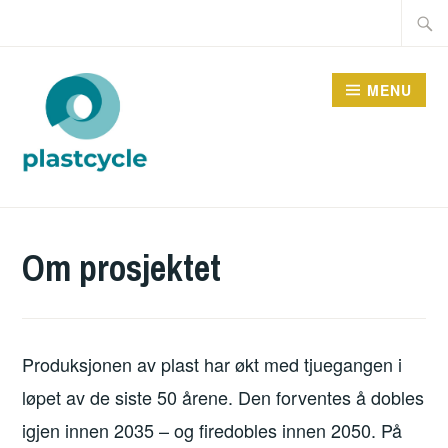
Skip
Searc
to
for:
content
MENU
PLASTCYCLE
Om prosjektet
Produksjonen av plast har økt med tjuegangen i
løpet av de siste 50 årene. Den forventes å dobles
igjen innen 2035 – og firedobles innen 2050. På